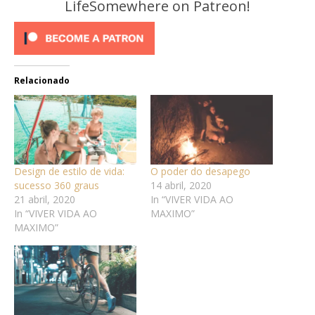
LifeSomewhere on Patreon!
Relacionado
Design de estilo de vida:
O poder do desapego
sucesso 360 graus
14 abril, 2020
21 abril, 2020
In “VIVER VIDA AO
In “VIVER VIDA AO
MAXIMO”
MAXIMO”